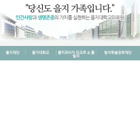
을지재단
을지대학교
클리프비치 리조트 & 풀
범석학술장학재단
빌라