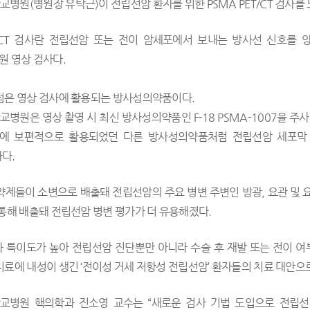
병원(병원장 유탁근)이 전립선암 환자를 위한 PSMA PET/CT 검사를
T/CT 검사란 전립선암 또는 전이 암세포에서 보내는 방사선 신호를 
원 영상 검사다.
점은 영상 검사에 활용되는 방사성의약품이다.
병원은 영상 촬영 시 최신 방사성의약품인 F-18 PSMA-1007을 주
검사에 보편적으로 활용되었던 다른 방사성의약품처럼 전립선암 세포막 
하다.
약제들이 소변으로 배출돼 전립선암의 주요 병변 주변인 방광, 요관 및 요도
 통해 배출돼 전립선암 병변 평가가 더 유용해졌다.
 특이도가 높아 전립선암 진단뿐만 아니라 수술 후 재발 또는 전이 여
치료에 내성이 생긴 ‘전이성 거세 저항성 전립선암’ 환자들의 치료 대안으
교병원 핵의학과 진소영 교수는 “새로운 검사 기법 도입으로 전립선