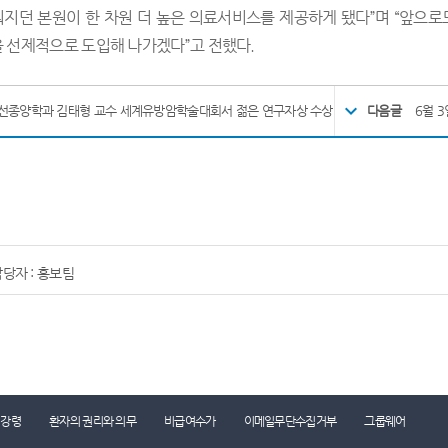
지던 본원이 한 차원 더 높은 의료서비스를 제공하게 됐다”며 “앞으로
 선제적으로 도입해 나가겠다”고 전했다.
선종양학과 김태형 교수 세계유방암학술대회서 젊은 연구자상 수상
다음글
6월 3
당자 : 홍보팀
리강령
환자의 권리와 의무
비급여수가
이메일무단수집거부
그룹웨어