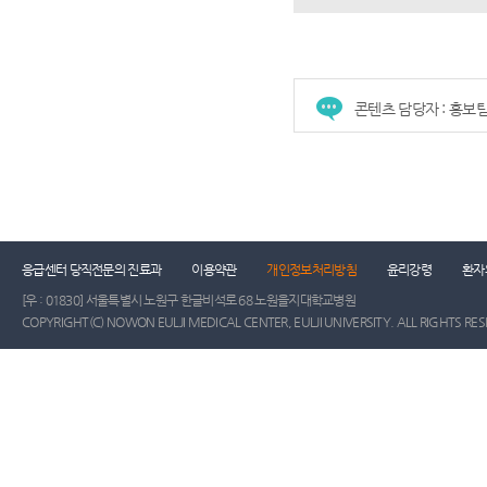
콘텐츠 담당자 : 홍보
응급센터 당직전문의 진료과
이용약관
개인정보처리방침
윤리강령
환자
[우 : 01830] 서울특별시 노원구 한글비석로 68 노원을지대학교병원
COPYRIGHT(C) NOWON EULJI MEDICAL CENTER, EULJI UNIVERSITY. ALL RIGHTS RE