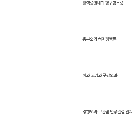
혈액종양내과 혈구감소증
흉부외과 하지정맥류
치과 교정과 구강외과
정형외과 고관절 인공관절 전