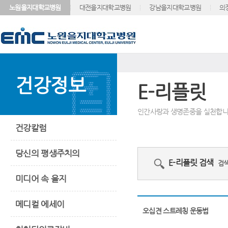
노원을지대학교병원
대전을지대학교병원
강남을지대학교병원
의
건강정보
E-리플릿
인간사랑과 생명존중을 실천합니
건강칼럼
당신의 평생주치의
E-리플릿 검색
검색
미디어 속 을지
메디컬 에세이
오십견 스트레칭 운동법