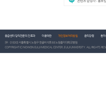
콘텐츠 담당자 : 홍보
응급센터 당직전문의 진료과
이용약관
개인정보처리방침
윤리강령
환자
[우 : 01830] 서울특별시 노원구 한글비석로 68 노원을지대학교병원
COPYRIGHT(C) NOWON EULJI MEDICAL CENTER, EULJI UNIVERSITY. ALL RIGHTS RE