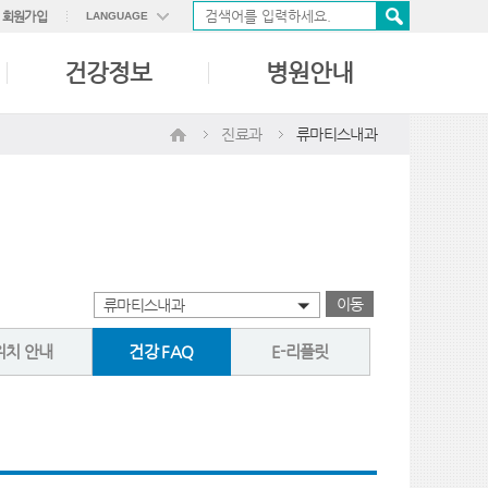
회원가입
LANGUAGE
ENGLISH
건강정보
병원안내
中國語
日本語
진료과
류마티스내과
이동
류마티스내과
위치 안내
건강 FAQ
E-리플릿