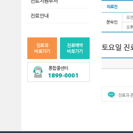
진료지원부서
의료진
진료안내
오
문숙인
오
진료과
진료예약
토요일 진
바로가기
바로가기
통합콜센터
진료과 