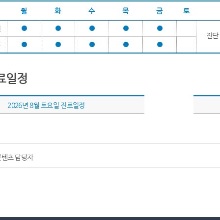
월
화
수
목
금
토
전
진단 
후
료일정
2026년 8월 토요일 진료일정
콘텐츠 담당자