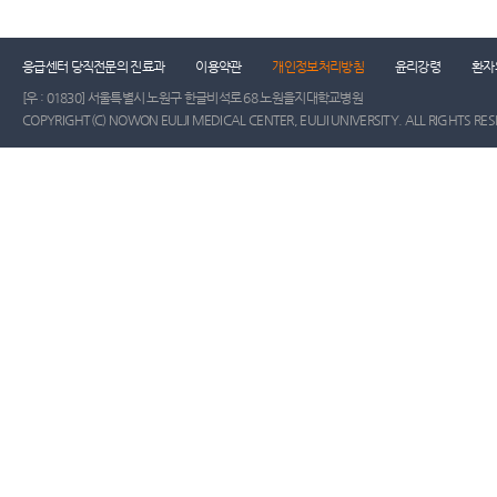
응급센터 당직전문의 진료과
이용약관
개인정보처리방침
윤리강령
환자
[우 : 01830] 서울특별시 노원구 한글비석로 68 노원을지대학교병원
COPYRIGHT(C) NOWON EULJI MEDICAL CENTER, EULJI UNIVERSITY. ALL RIGHTS RE