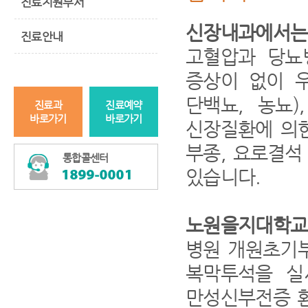
진료지원부서
신장내과에서는
진료안내
고혈압과 당뇨
증상이 없이 우
단백뇨, 농뇨)
진료과
진료예약
바로가기
바로가기
신장질환에 의한
부종, 요로결석
통합콜센터
있습니다.
노원을지대학교
병원 개원초기
복막투석을 실
만성신부전증 환