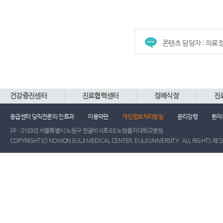
콘텐츠 담당자 : 의료
건강증진센터
진료협력센터
장례식장
진
응급센터 당직전문의 진료과
이용약관
개인정보처리방침
윤리강령
환자
[우 : 01830] 서울특별시 노원구 한글비석로 68 노원을지대학교병원
COPYRIGHT(C) NOWON EULJI MEDICAL CENTER, EULJI UNIVERSITY. ALL RIGHTS RE