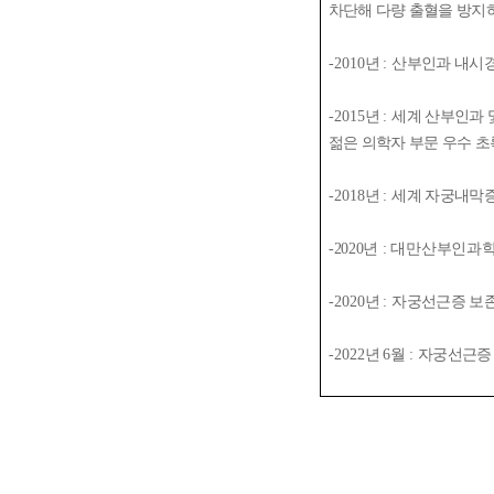
차단해 다량 출혈을 방지
-2010
년
:
산부인과 내시
-2015
년
:
세계 산부인과 
젊은 의학자 부문 우수 
-2018
년
:
세계 자궁내막증
-2020
년
:
대만산부인과
-2020
년
:
자궁선근증 보
-2022
년
6
월
:
자궁선근증