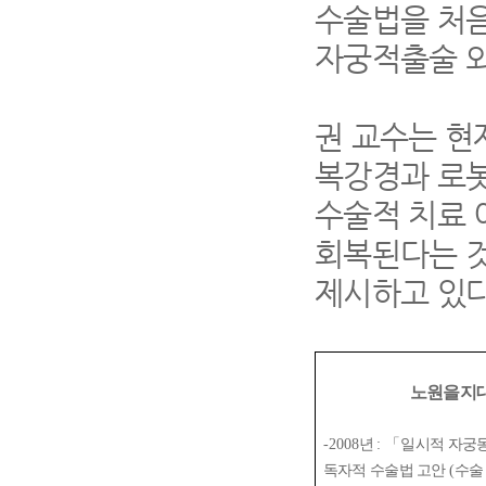
수술법을 처음
자궁적출술 외
권 교수는 현
복강경과 로봇
수술적 치료 
회복된다는 
제시하고 있다
노원을지
-2008
년
:
「
일시적 자궁
독자적 수술법 고안
(
수술