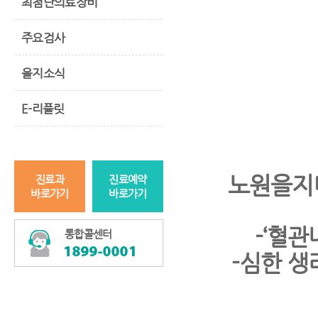
최첨단의료장비
주요검사
을지소식
E-리플릿
노원을지
진료과
진료예약
바로가기
바로가기
-‘혈
통합콜센터
-심한 생