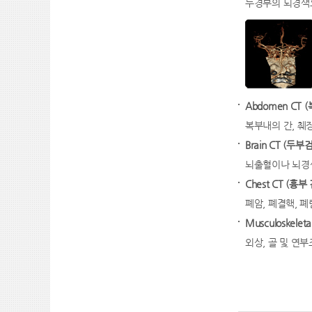
두경부의 뇌경색으
Abdomen CT 
복부내의 간, 췌장
Brain CT (두부
뇌출혈이나 뇌경색
Chest CT (흉부
폐암, 폐결핵, 
Musculoskele
외상, 골 및 연