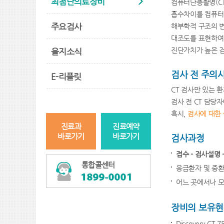
최첨단의료장비
컴퓨터단층촬영(CT
흡수차이를 컴퓨터가
주요검사
해부학적 구조의 변
대조도를 표현하여
진단가치가 높은 검
을지소식
검사 전 주의
E-리플릿
CT 검사만 있는 
검사 전 CT 담당
혹시,
검사에 대한 문
진료과
진료예약
바로가기
바로가기
검사과정
접수 - 검사설명 
통합콜센터
응급환자 및 중환
어느 곳에서나 모
장비의 보유
Discovery CT 7