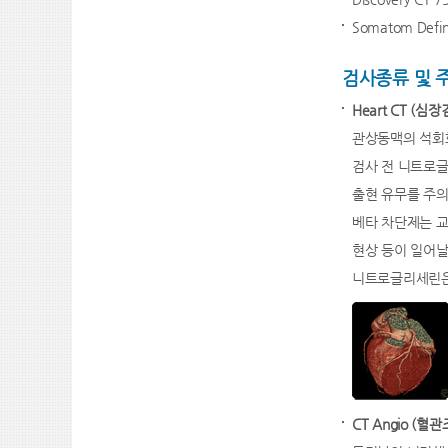
Somatom Defini
검사종류 및 
Heart CT (심장
관상동맥의 석회화
검사 전 니트로글리
출현 유무를 주의
베타 차단제는 교
현상 등이 일어날 
니트로글리세린은 
CT Angio (혈