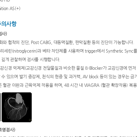
tion AS(+)
주의사항
검사)
와 협착의 진단, Post CABG, 대동맥질환, 판막질환 등의 진단이 가능합니다.
세린(nitroglycerin)과 베타 차단제를 사용하며 trigger에서 Synthetic
 깊게 관찰하며 검사를 시행합니다.
감신경 억제제(교감신경 전달물질과 비슷한 물질 ß-Blocker가 교감신경에 먼
수 있으며 발기 증강제, 천식의 현증 및 과거력, AV block 등이 있는 경우는 금
혈관 이완과 근육억제 작용을 하며, 48 시간 내 VIAGRA (혈관 확장작용) 복용
관조영검사)