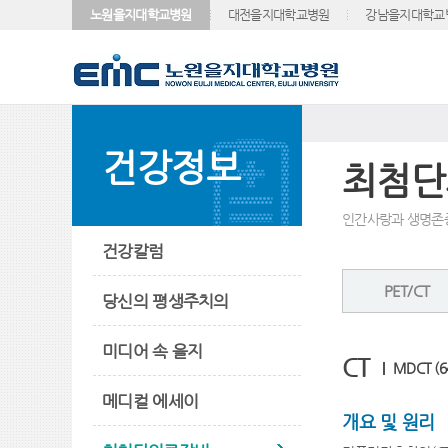
노원을지대학교병원
대전을지대학교병원
강남을지대학교
건강정보
최첨단
인간사랑과 생명존
건강칼럼
PET/CT
당신의 평생주치의
미디어 속 을지
CT
MDCT (64
메디컬 에세이
개요 및 원리