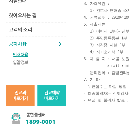
시설안내
3. 자격요건 : 

   1) 간호사 면허증 소
찾아오시는 길
4. 서류접수 : 2010년10
5. 제출서류 

고객의 소리
   1) 이력서 1부(사진
   2) 주민등록등본 1부

공지사항
   3) 자격증 사본 1부

   4) 자기소개서 1부

인재채용
6. 제 출 처 : 서울 노
입찰정보
           e-mail : mi
   문의전화 : 감염관리실 0
7. 기 타

- 우편접수는 마감 당일
진료과
진료예약
- 최종합격자는 신체검사
바로가기
바로가기
Spending time a better
cash
통합콜센터