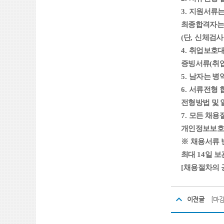
3.
지원서류는
최종합격자는 
(
단
,
신체검사
4.
취업보호
증빙서류
(
취
5.
남자는 병
6.
서류전형 
전형방법 및 
7.
모든 채용
개인정보보호
※
채용서류 
최대
14
일 
[
채용절차의 
이전글
[마