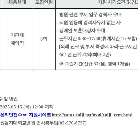
채용형태
모집인원
지원 자격요건 및 
-
병원 관련 부서 업무 경력자 우대
-
직원 임용에 결격사유가 없는 자
-
장애인 보훈대상자 우대
기간제
-
근무시간
8:30~17:30(
휴게시간
1h
포함
)
0
명
계약직
[
외래 진료 및 부서 특성에 따라 근로시간
※
1
년 단위 계약
(
최대
2
년
)
※
수습기간
(
신규
3
개월
,
경력
1
개월
)
수 및 방법
 2025.05.15.(
목
) 12:00
까지
온라인접수
☞
지원사이트
http://eams.eulji.net/nxui/eulji_rcm.html
원을지대학교병원 인사총무팀
(02-970-8727)