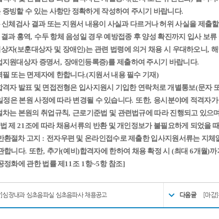
 증빙할 수 있는 사항만 정확하게 작성하여 주시기 바랍니다
.
신체검사 결과 또는 지원서 내용이 사실과 다르거나 허위 사실을 제출할 
 결과 홍역
,
수두 항체 음성일 경우 예방접종 후 양성 확진까지 입사 보류
대상자
(
보훈대상자 및 장애인
)
는 관련 법령에 의거 채용 시 우대하오니
,
해
업지원대상자 증명서
,
장애인등록증
)
를 제출하여 주시기 바랍니다
.
역필 또는 면제자에 한합니다
.(
지원서 내용 필수 기재
)
합격자 발표 및 면접전형은 입사지원시 기입한 연락처로 개별통보
(
문자 
일정은 본원 사정에 따라 변경될 수 있습니다
.
또한
,
응시분야에 적격자가 
절차는 본원의 취업규칙
,
근로기준법 및 관련법규에 따라 진행되고 있으
법 제
21
조에 따라 채용서류의 반환 및 개인정보가 불필요하게 되었을 
반환절차 고지
:
전자우편 및 온라인접수로 제출한 입사지원서류는 지체
보관합니다
.
또한
,
추가
(
예비
)
합격자에 한하여 채용 확정 시
(
최대
6
개월
)
까
공정화에 관한 법률 제
11
조
1
항
~5
항 참조
]
감]심장내과 심초음파실 심초음파사 채용공고
다음글
[마감