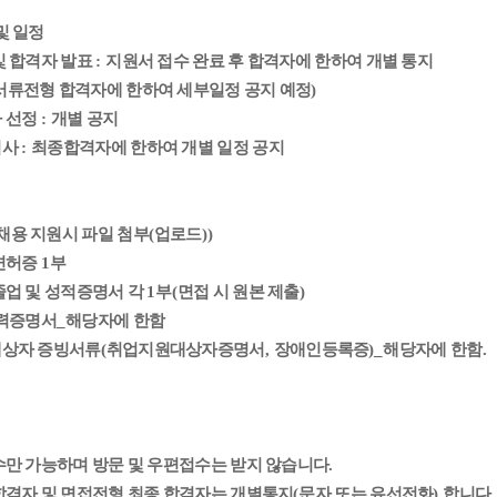
및 일정
및 합격자 발표
:
지원서 접수 완료 후 합격자에 한하여 개별 통지
서류전형 합격자에 한하여 세부일정 공지 예정
)
 선정
:
개별 공지
검사
:
최종합격자에 한하여 개별 일정 공지
채용 지원시 파일 첨부
(
업로드
))
면허증
1
부
졸업 및 성적증명서 각
1
부
(
면접 시 원본 제출
)
경력증명서
_
해당자에 한함
상자 증빙서류
(
취업지원대상자증명서
,
장애인등록증
)_
해당자에 한함
.
수만 가능하며 방문 및 우편접수는 받지 않습니다
.
합격자 및 면접전형 최종 합격자는 개별통지
(
문자 또는 유선전화
)
합니다
.