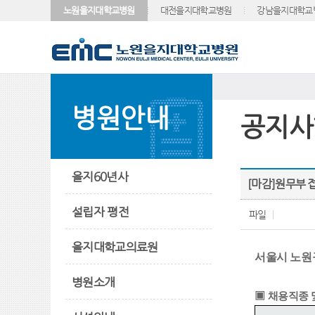
노원을지대학교병원
대전을지대학교병원
강남을지대학교
병원안내
공지사
을지60년사
[마감]원무부 
설립자 평전
파일
을지대학교의료원
서울시 노원
병원소개
▣
채용직종 