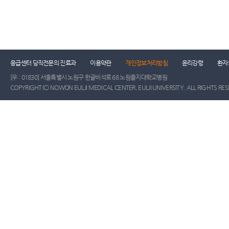
응급센터 당직전문의 진료과
이용약관
개인정보처리방침
윤리강령
환자
[우 : 01830] 서울특별시 노원구 한글비석로 68 노원을지대학교병원
COPYRIGHT(C) NOWON EULJI MEDICAL CENTER, EULJI UNIVERSITY. ALL RIGHTS RE