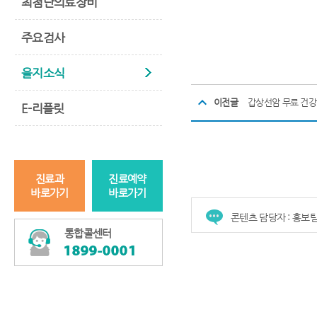
최첨단의료장비
Spending time a better
cash
주요검사
을지소식
이전글
갑상선암 무료 건
E-리플릿
진료과
진료예약
바로가기
바로가기
콘텐츠 담당자 : 홍보
통합콜센터