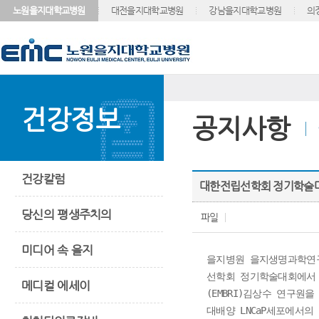
노원을지대학교병원
대전을지대학교병원
강남을지대학교병원
의
건강정보
공지사항
건강칼럼
대한전립선학회 정기학술대
당신의 평생주치의
파일
미디어 속 을지
을지병원 을지생명과학연구소
선학회 정기학술대회에서 
메디컬 에세이
(EMBRI)김상수 연구원