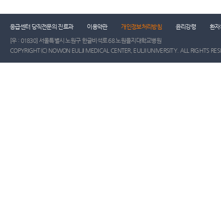
응급센터 당직전문의 진료과
이용약관
개인정보처리방침
윤리강령
환자
[우 : 01830] 서울특별시 노원구 한글비석로 68 노원을지대학교병원
COPYRIGHT(C) NOWON EULJI MEDICAL CENTER, EULJI UNIVERSITY. ALL RIGHTS RE