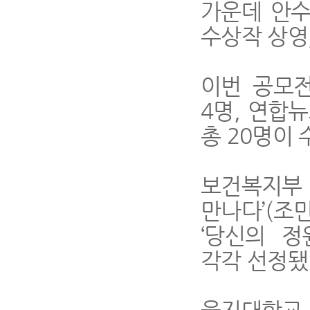
가운데 안수
수상작 상영
이번 공모전
4명, 연합
총 20명이
보건복지부
만나다’(조
‘당신의 정
각각 선정됐
을지대학교