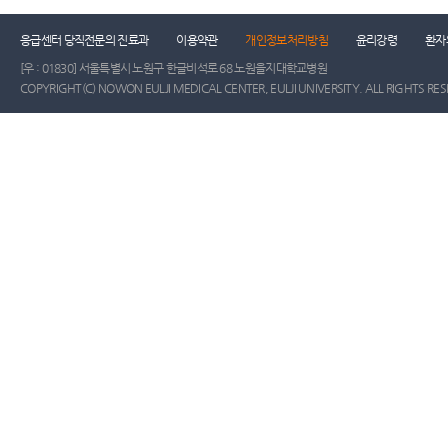
응급센터 당직전문의 진료과
이용약관
개인정보처리방침
윤리강령
환자
[우 : 01830] 서울특별시 노원구 한글비석로 68 노원을지대학교병원
COPYRIGHT(C) NOWON EULJI MEDICAL CENTER, EULJI UNIVERSITY. ALL RIGHTS RE