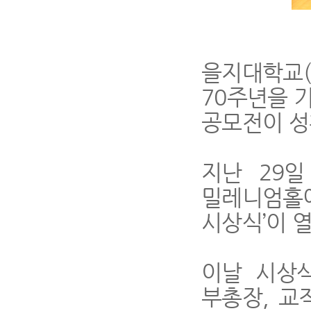
을지대학교
70주년을 
공모전이 성
지난 29일
밀레니엄홀에
시상식’이 
이날 시상
부총장, 교