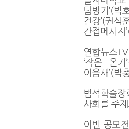
탐방기’(
건강’(권석훈
간접메시지’
연합뉴스TV
‘작은 온기
이음새’(박
범석학술장
사회를 주제
이번 공모전