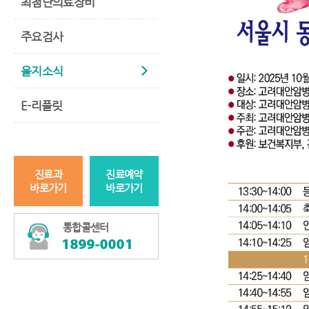
최첨단의료장비
주요검사
을지소식
E-리플릿
진료과
진료예약
바로가기
바로가기
통합콜센터