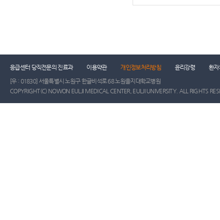
응급센터 당직전문의 진료과
이용약관
개인정보처리방침
윤리강령
환자
[우 : 01830] 서울특별시 노원구 한글비석로 68 노원을지대학교병원
COPYRIGHT(C) NOWON EULJI MEDICAL CENTER, EULJI UNIVERSITY. ALL RIGHTS RE