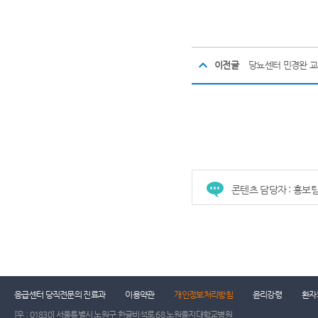
이전글
당뇨센터 민경완 교
콘텐츠 담당자 : 홍보
응급센터 당직전문의 진료과
이용약관
개인정보처리방침
윤리강령
환자
[우 : 01830] 서울특별시 노원구 한글비석로 68 노원을지대학교병원