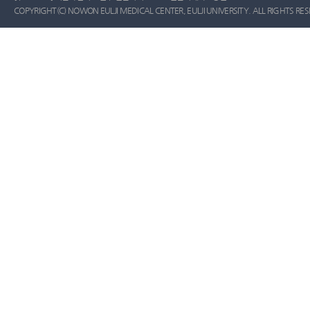
COPYRIGHT(C) NOWON EULJI MEDICAL CENTER, EULJI UNIVERSITY. ALL RIGHTS RE