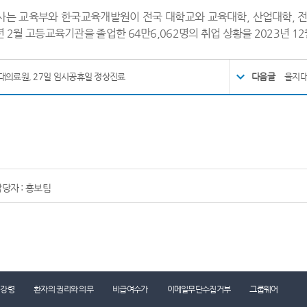
사는 교육부와 한국교육개발원이 전국 대학교와 교육대학, 산업대학, 전
년 2월 고등교육기관을 졸업한 64만6,062명의 취업 상황을 2023년 1
대의료원, 27일 임시공휴일 정상진료
다음글
을지대
당자 : 홍보팀
리강령
환자의 권리와 의무
비급여수가
이메일무단수집거부
그룹웨어