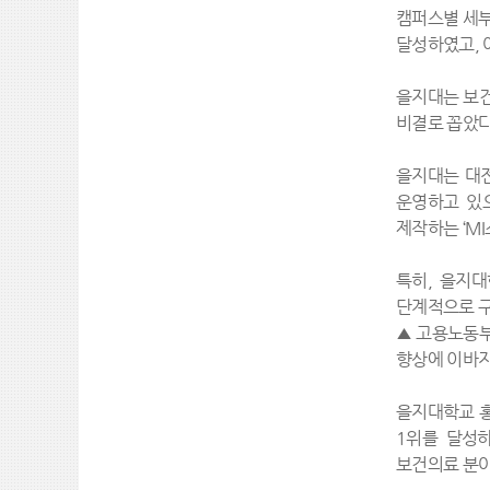
캠퍼스별 세부
달성하였고, 아
을지대는 보건
비결로 꼽았다
을지대는 대전
운영하고 있으
제작하는 ‘M
특히, 을지대
단계적으로 구
▲고용노동부
향상에 이바지
을지대학교 홍
1위를 달성
보건의료 분야