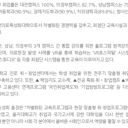
 취업률은 대전캠퍼스 100%, 의정부캠퍼스 82.7%, 성남캠퍼스는 7
동학과(90.9%), 장례지도학과(90.9%), 치위생학과(89.8%), 방사
의료특성화대학으로서 차별화된 경쟁력을 갖추고, 최첨단 교육시설과 
.
, 성남, 의정부의 3개 캠퍼스 간 통합 강의를 위한 홀로그램 원격강
며, 의료현장 발생 사례를 VR을 통해 학습하는 ‘VR호스피탈’ 시
I스튜디오’ 등 각종 최첨단 시스템을 통한 교육이 이루어지고 있다.
학교 진로 취‧창업센터에서는 학생 취업을 위한 전주기 맞춤형 취업역량강화 프
축하고 있다. 또한, ▲‘책임지도 교수제‘, ▲전공 특화 취‧창업캠프 ▲비대
 고용센터 연계프로그램 ‘국민취업제도’와 ‘기업탐방프로그램’ 등 
하고 있다.
성희 총장은 “차별화된 교육프로그램과 현장 맞춤형 취·창업프로그램이
하였고, 을지대학교가 취업과 국가고시에 강한 대학임을 다시 한번 
 뿐만 아니라 사회 각 분야에서 올바른 사회인으로서 역량을 펼칠 수 있