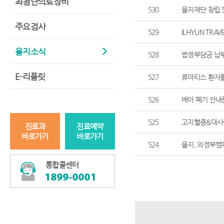
최첨단의료장비
530
을지재단 창립 
주요검사
529
ILHYUN TR
을지소식
528
법정부담금 납부
E-리플릿
527
류마티스 환자를
526
배아 폐기 안내
525
고지혈증&대사
진료과
진료예약
바로가기
바로가기
524
을지, 의정부캠
통합콜센터