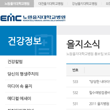
노원을지대학교병원
대전을지대학교병원
강남을지대학교병원
의
건강정보
을지소식
노원을지대학교병원 홍보팀 보도
건강칼럼
번호
당신의 평생주치의
533
“당당한 내아이
미디어 속 을지
532
필수예방접종비
메디컬 에세이
531
2011 을지병