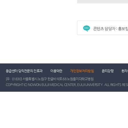
콘텐츠 담당자 : 홍보
응급센터 당직전문의 진료과
이용약관
개인정보처리방침
윤리강령
환자
[우 : 01830] 서울특별시 노원구 한글비석로 68 노원을지대학교병원
COPYRIGHT(C) NOWON EULJI MEDICAL CENTER, EULJI UNIVERSITY. ALL RIGHTS RE