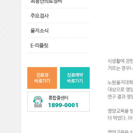
최첨단의료장비
주요검사
을지소식
E-리플릿
식생활에 관한
거르는 경우나
진료과
진료예약
바로가기
바로가기
노원을지대학교
대상으로 영양
연구 결과 영
통합콜센터
영양교육을 받
더 먹었다. 
영양교육은 신