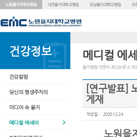
노원을지대학교병원
대전을지대학교병원
강남을지대학교병원
의
건강정보
메디컬 에
을지병원 전문의 최신논문 소개코
건강칼럼
[연구발표] 
당신의 평생주치의
게재
미디어 속 을지
작성일
2020.12.24
메디컬 에세이
노원을지