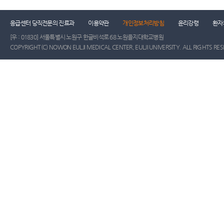
응급센터 당직전문의 진료과
이용약관
개인정보처리방침
윤리강령
환자
[우 : 01830] 서울특별시 노원구 한글비석로 68 노원을지대학교병원
COPYRIGHT(C) NOWON EULJI MEDICAL CENTER, EULJI UNIVERSITY. ALL RIGHTS RE