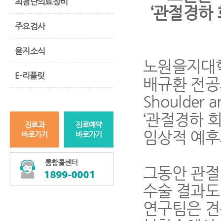
최첨단의료장비
‘관절경하
주요검사
을지소식
노원을지대학
E-리플릿
배규환 전공의가
Shoulder
‘관절경하 
진료과
진료예약
임상적 예후
바로가기
바로가기
통합콜센터
그동안 관절
수술 결과도
연구팀은 견