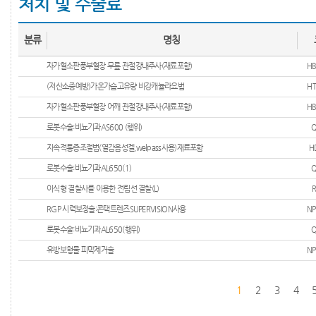
처치 및 수술료
분류
명칭
자가혈소판풍부혈장 무릎 관절강내주사(재료포함)
HB
(저산소증예방)가온가습고유량 비강캐뉼라요법
H
자가혈소판풍부혈장 어깨 관절강내주사(재료포함)
HB
로봇수술:비뇨기과AS600 (행위)
Q
지속적통증조절법(열감음성겔,welpass사용)재료포함
H
로봇수술:비뇨기과AL650(1)
Q
이식형 결찰사를 이용한 전립선 결찰(L)
RGP 시력보정술:콘택트렌즈SUPERVISION사용
NP
로봇수술:비뇨기과AL650(행위)
Q
유방보형물 피막제거술
NP
1
2
3
4