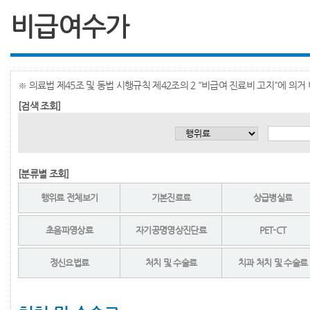
비급여수가
※ 의료법 제45조 및 동법 시행규칙 제42조의 2 "비급여 진료비 고지"에 의
[검색 조회]
[분류별 조회]
행위료 전체보기
기본진료료
상급병실료
초음파영상료
자기공명영상진단료
PET-CT
정신요법료
처치 및 수술료
치과 처치 및 수술료