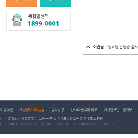
통합콜센터
이전글
당뇨병 합병증 검사
이용약관
개인정보처리방침
윤리강령
환자의 권리와 의무
이메일무단수집거부
[우 : 01830] 서울특별시 노원구 한글비석로 68 노원을지대학교병원
COPYRIGHT(C) EULJI GENERAL HOSPITAL. ALL RIGHTS RESERVED.