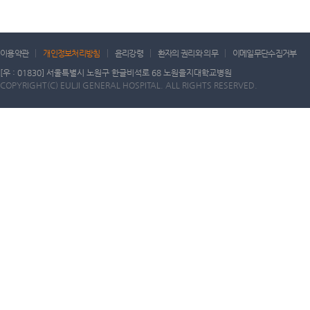
이용약관
개인정보처리방침
윤리강령
환자의 권리와 의무
이메일무단수집거부
[우 : 01830] 서울특별시 노원구 한글비석로 68 노원을지대학교병원
COPYRIGHT(C) EULJI GENERAL HOSPITAL. ALL RIGHTS RESERVED.