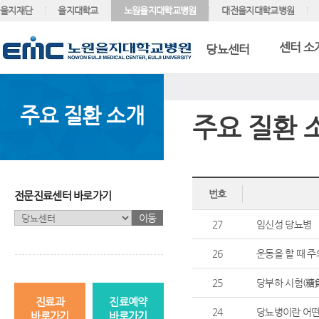
을지재단
을지대학교
노원을지대학교병원
대전을지대학교병원
센터 소
당뇨센터
주요 질환 소개
주요 질환 
번호
전문진료센터 바로가기
이동
27
임신성 당뇨병
26
운동을 할 때 
25
당부하 시험(糖
진료과
진료예약
24
당뇨병이란 어떤
바로가기
바로가기