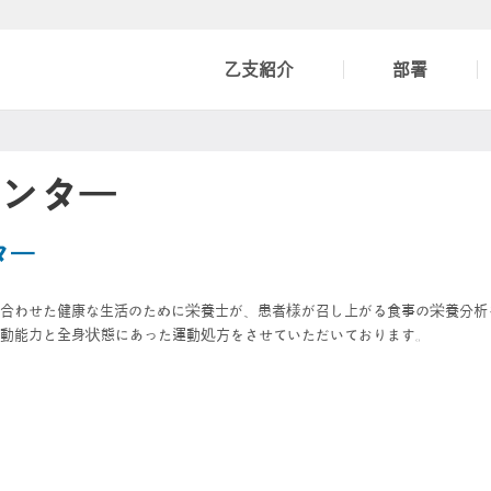
乙支紹介
部署
ンター
ター
合わせた健康な生活のために栄養士が、患者様が召し上がる食事の栄養分析
動能力と全身状態にあった運動処方をさせていただいております。