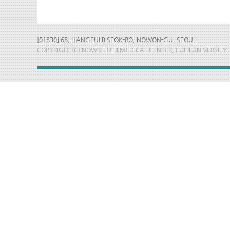
[01830] 68, HANGEULBISEOK-RO, NOWON-GU, SEOUL
COPYRIGHT(C) NOWN EULJI MEDICAL CENTER, EULJI UNIVERSITY.