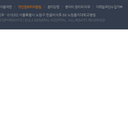
이용약관
개인정보처리방침
윤리강령
환자의 권리와 의무
이메일무단수집거부
[우 : 01830] 서울특별시 노원구 한글비석로 68 노원을지대학교병원
COPYRIGHT(C) EULJI GENERAL HOSPITAL. ALL RIGHTS RESERVED.