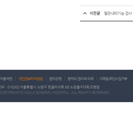
이전글
혈관내피기능 검사
이용약관
개인정보처리방침
윤리강령
환자의 권리와 의무
이메일무단수집거부
[우 : 01830] 서울특별시 노원구 한글비석로 68 노원을지대학교병원
COPYRIGHT(C) EULJI GENERAL HOSPITAL. ALL RIGHTS RESERVED.