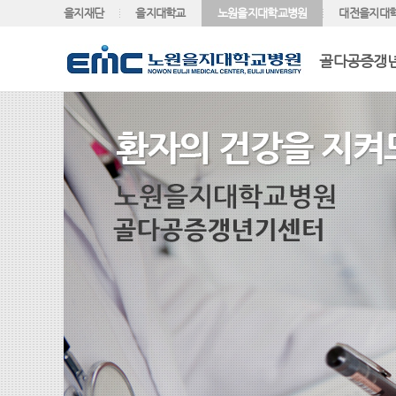
을지재단
을지대학교
노원을지대학교병원
대전을지대
골다공증갱년