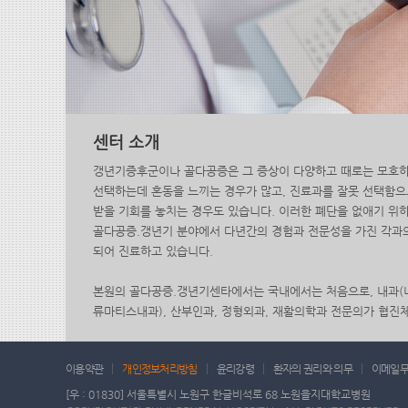
센터 소개
갱년기증후군이나 골다공증은 그 증상이 다양하고 때로는 모호
선택하는데 혼동을 느끼는 경우가 많고, 진료과를 잘못 선택함
받을 기회를 놓치는 경우도 있습니다. 이러한 폐단을 없애기 
골다공증.갱년기 분야에서 다년간의 경험과 전문성을 가진 각과
되어 진료하고 있습니다.
본원의 골다공증.갱년기센타에서는 국내에서는 처음으로, 내과(
류마티스내과), 산부인과, 정형외과, 재활의학과 전문의가 협진
치료법을 제공하며, 환자의 불편을 최소화하는데 그 목적을 두고
폐경후골다공증, 노인성골다공증, 갱년기증후군, 이차성골다공증
이용약관
개인정보처리방침
윤리강령
환자의 권리와 의무
이메일
갱년기요실금 등입니다.
[우 : 01830] 서울특별시 노원구 한글비석로 68 노원을지대학교병원