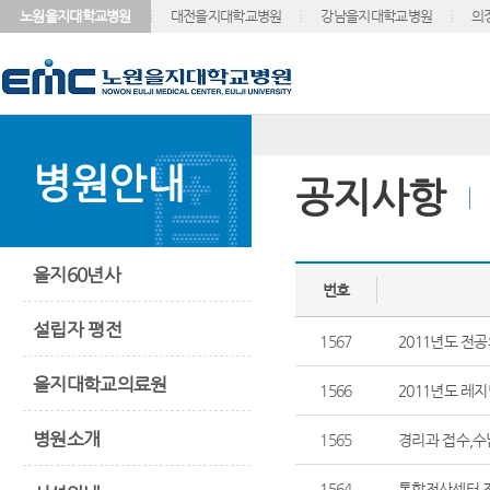
노원을지대학교병원
대전을지대학교병원
강남을지대학교병원
의
병원안내
공지사항
을지60년사
번호
설립자 평전
1567
2011년도 전공
을지대학교의료원
1566
2011년도 레
병원소개
1565
경리과 접수,수
1564
통합전산센터 