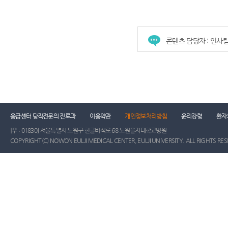
콘텐츠 담당자 : 인사
응급센터 당직전문의 진료과
이용약관
개인정보처리방침
윤리강령
환자
[우 : 01830] 서울특별시 노원구 한글비석로 68 노원을지대학교병원
COPYRIGHT(C) NOWON EULJI MEDICAL CENTER, EULJI UNIVERSITY. ALL RIGHTS RE