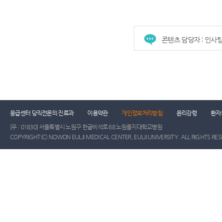
콘텐츠 담당자 : 인사
응급센터 당직전문의 진료과
이용약관
개인정보처리방침
윤리강령
환자
[우 : 01830] 서울특별시 노원구 한글비석로 68 노원을지대학교병원
COPYRIGHT(C) NOWON EULJI MEDICAL CENTER, EULJI UNIVERSITY. ALL RIGHTS RE