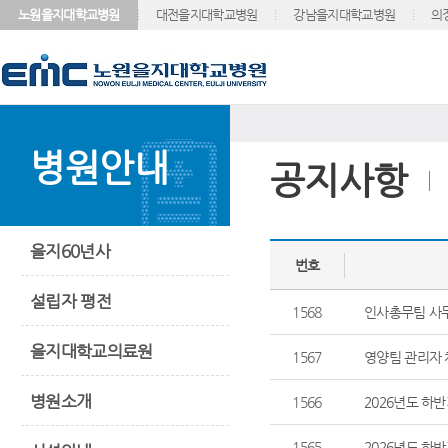
노원을지대학교병원
대전을지대학교병원
강남을지대학교병원
의
병원안내
공지사항
을지60년사
번호
설립자 평전
1568
인사총무팀 사
을지대학교의료원
1567
영양팀 관리자
병원소개
1566
2026년도 하
1565
2026년도 하