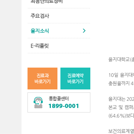
최첨단의료장비
주요검사
을지소식
E-리플릿
을지대학교(총
10일 을지대
진료과
진료예약
바로가기
바로가기
충원율까지 4
통합콜센터
을지대는 202
본교 및 캠퍼
(64.6%)보
보건의료계열 