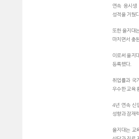
연속 응시생
성적을 거뒀다
또한 을지대는 
마치면서 충원
이로써 을지대는
등록했다.
취업률과 국가
우수한 교육 
4년 연속 신
성향과 잠재력
을지대는 교육
상담과 진로 