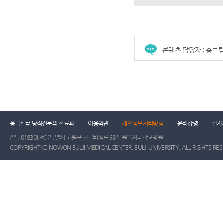
콘텐츠 담당자 : 홍보
응급센터 당직전문의 진료과
이용약관
개인정보처리방침
윤리강령
환자
[우 : 01830] 서울특별시 노원구 한글비석로 68 노원을지대학교병원
COPYRIGHT(C) NOWON EULJI MEDICAL CENTER, EULJI UNIVERSITY. ALL RIGHTS RE