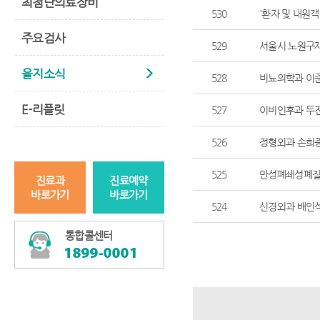
최첨단의료장비
530
'환자 및 내원객
주요검사
529
서울시 노원구
을지소식
528
비뇨의학과 이준
E-리플릿
527
이비인후과 두전
526
정형외과 손희중
525
만성폐쇄성폐질환
진료과
진료예약
바로가기
바로가기
524
신경외과 배인
통합콜센터