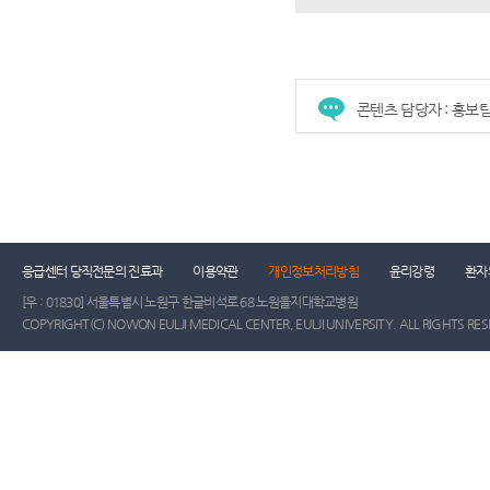
콘텐츠 담당자 : 홍보
응급센터 당직전문의 진료과
이용약관
개인정보처리방침
윤리강령
환자
[우 : 01830] 서울특별시 노원구 한글비석로 68 노원을지대학교병원
COPYRIGHT(C) NOWON EULJI MEDICAL CENTER, EULJI UNIVERSITY. ALL RIGHTS RE