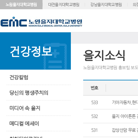
노원을지대학교병원
대전을지대학교병원
강남을지대학교병원
의
건강정보
을지소식
노원을지대학교병원 홍보팀 보도
건강칼럼
번호
당신의 평생주치의
533
기아자동차,현
미디어 속 을지
532
을지 아이튼튼
메디컬 에세이
531
갑상선암 무료