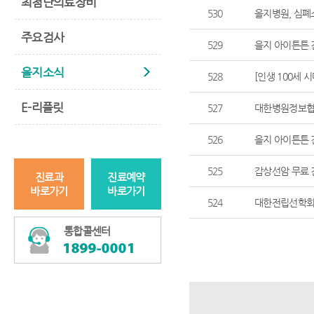
최첨단의료장비
530
을지병원, 심폐
주요검사
529
을지 아이튼튼
을지소식
528
[인생 100세 
E-리플릿
527
대한병원정보협
526
을지 아이튼튼
525
갑상선암 무료
진료과
진료예약
바로가기
바로가기
524
대한전립선학회
통합콜센터