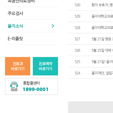
최첨단의료장비
530
환자 보호자, 병
주요검사
529
을지대학교의료원
을지소식
528
을지대학교의료원
E-리플릿
527
5월 21일 병원
526
5월 25일 대체
525
5월 21일! 
진료과
진료예약
바로가기
바로가기
524
을지재단, 설립자
통합콜센터