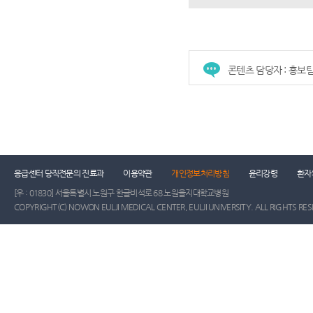
콘텐츠 담당자 : 홍보
응급센터 당직전문의 진료과
이용약관
개인정보처리방침
윤리강령
환자
[우 : 01830] 서울특별시 노원구 한글비석로 68 노원을지대학교병원
COPYRIGHT(C) NOWON EULJI MEDICAL CENTER, EULJI UNIVERSITY. ALL RIGHTS RE