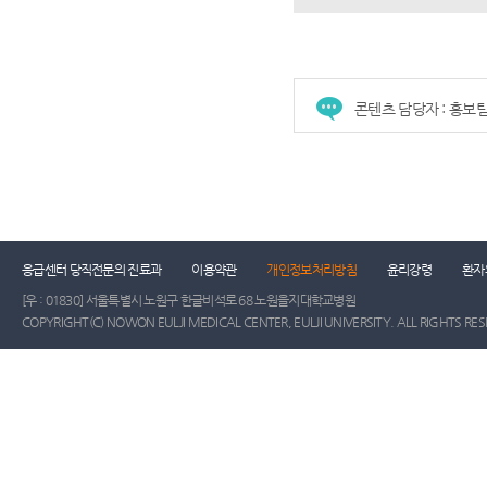
콘텐츠 담당자 : 홍보
응급센터 당직전문의 진료과
이용약관
개인정보처리방침
윤리강령
환자
[우 : 01830] 서울특별시 노원구 한글비석로 68 노원을지대학교병원
COPYRIGHT(C) NOWON EULJI MEDICAL CENTER, EULJI UNIVERSITY. ALL RIGHTS RE