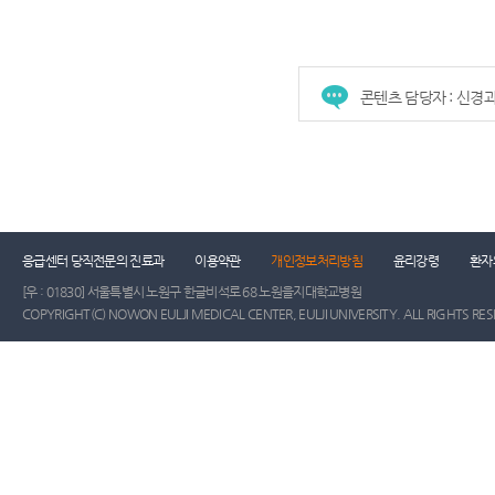
콘텐츠 담당자 : 신경
응급센터 당직전문의 진료과
이용약관
개인정보처리방침
윤리강령
환자
[우 : 01830] 서울특별시 노원구 한글비석로 68 노원을지대학교병원
COPYRIGHT(C) NOWON EULJI MEDICAL CENTER, EULJI UNIVERSITY. ALL RIGHTS RE