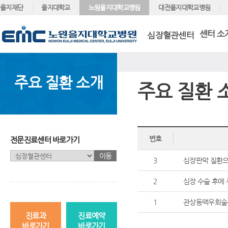
을지재단
을지대학교
노원을지대학교병원
대전을지대학교병원
센터 소
심장혈관센터
주요 질환 소개
주요 질환 
번호
전문진료센터 바로가기
이동
3
심장판막 질환으
2
심장 수술 후에
1
관상동맥우회술
진료과
진료예약
바로가기
바로가기