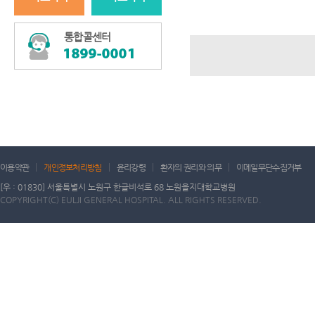
통합콜센터
이용약관
개인정보처리방침
윤리강령
환자의 권리와 의무
이메일무단수집거부
[우 : 01830] 서울특별시 노원구 한글비석로 68 노원을지대학교병원
COPYRIGHT(C) EULJI GENERAL HOSPITAL. ALL RIGHTS RESERVED.