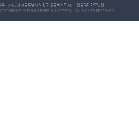
[우 : 01830] 서울특별시 노원구 한글비석로 68 노원을지대학교병원
COPYRIGHT(C) EULJI GENERAL HOSPITAL. ALL RIGHTS RESERVED.